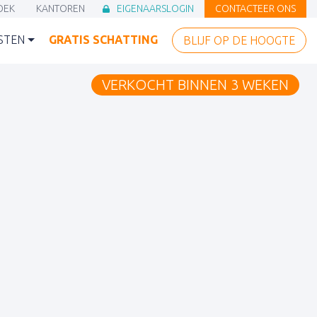
OEK
KANTOREN
EIGENAARSLOGIN
CONTACTEER ONS
ASTENBOEK)
(KANTOREN)
(EIGENAARSLOGIN)
(CONTACTEER
STEN
GRATIS SCHATTING
BLIJF OP DE HOOGTE
(GRATIS SCHATTING)
(BLIJF OP DE 
VERKOCHT BINNEN 3 WEKEN