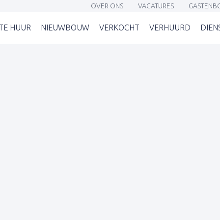
OVER ONS
VACATURES
GASTENB
(OVER ONS)
(VACATURES)
(G
TE HUUR
NIEUWBOUW
VERKOCHT
VERHUURD
DIEN
OP)
(TE HUUR)
(NIEUWBOUW)
(VERKOCHT)
(VERHUURD)