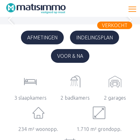
To
VERKOCHT
AFMETINGEN
INDELINGSPLAN
VOOR & NA
3 slaapkamers
2 badkamers
2 garages
234 m² woonopp.
1.710 m² grondopp.