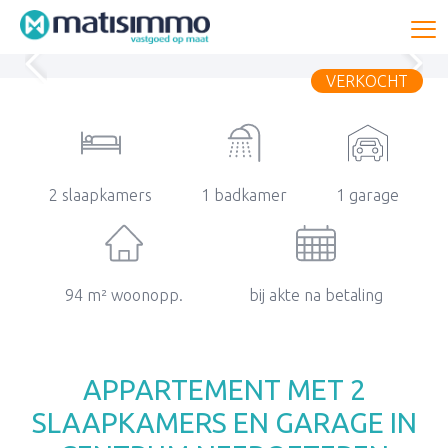
To
VERKOCHT
2 slaapkamers
1 badkamer
1 garage
94 m² woonopp.
bij akte na betaling
APPARTEMENT MET 2
SLAAPKAMERS EN GARAGE IN