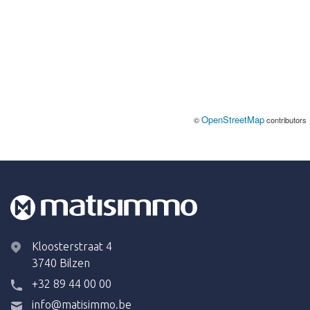
OpenStreetMap
©
contributors
Kloosterstraat 4
3740 Bilzen
+32 89 44 00 00
info@matisimmo.be