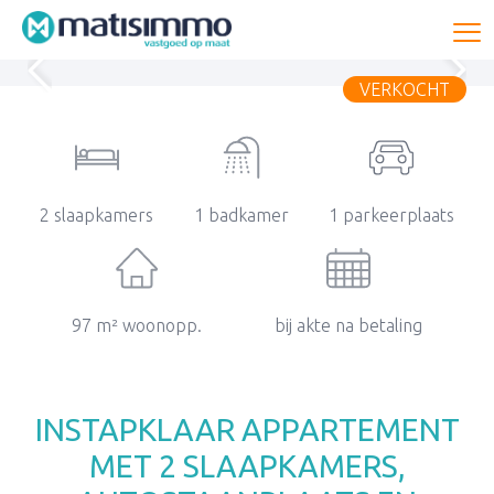
To
VERKOCHT
2 slaapkamers
1 badkamer
1 parkeerplaats
97 m² woonopp.
bij akte na betaling
INSTAPKLAAR APPARTEMENT
MET 2 SLAAPKAMERS,