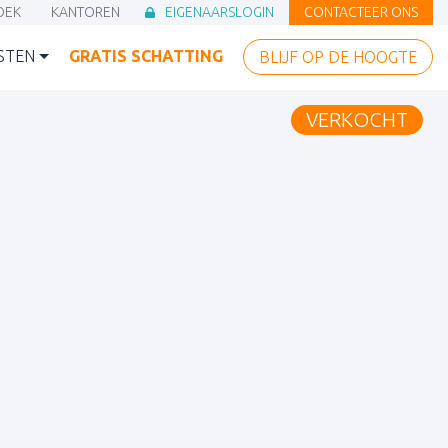
OEK
KANTOREN
EIGENAARSLOGIN
CONTACTEER ONS
ASTENBOEK)
(KANTOREN)
(EIGENAARSLOGIN)
(CONTACTEER
STEN
GRATIS SCHATTING
BLIJF OP DE HOOGTE
(GRATIS SCHATTING)
(BLIJF OP DE 
VERKOCHT