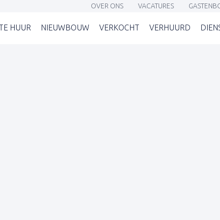
OVER ONS
VACATURES
GASTENB
(OVER ONS)
(VACATURES)
(G
TE HUUR
NIEUWBOUW
VERKOCHT
VERHUURD
DIEN
OP)
(TE HUUR)
(NIEUWBOUW)
(VERKOCHT)
(VERHUURD)